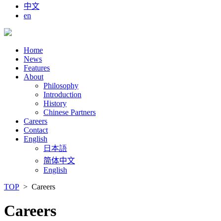
中文
en
Home
News
Features
About
Philosophy
Introduction
History
Chinese Partners
Careers
Contact
English
日本語
简体中文
English
TOP
> Careers
Careers