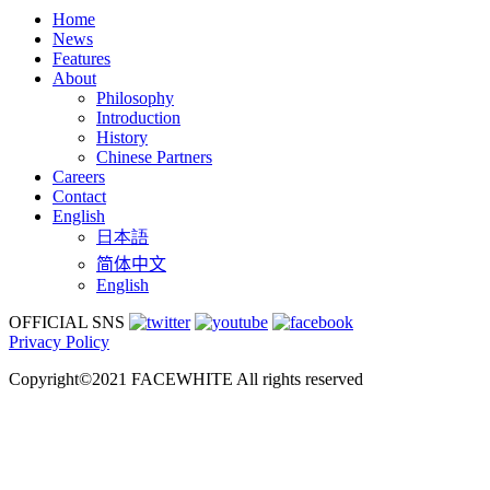
Home
News
Features
About
Philosophy
Introduction
History
Chinese Partners
Careers
Contact
English
日本語
简体中文
English
OFFICIAL SNS
Privacy Policy
Copyright©2021 FACEWHITE All rights reserved