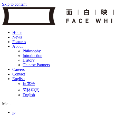
Skip to content
Home
News
Features
About
Philosophy
Introduction
History
Chinese Partners
Careers
Contact
English
日本語
简体中文
English
Menu
jp